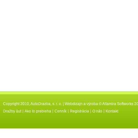
Copyright 2010,
AutoDrazba, s. r. o.
|
Webdizajn a výroba © Altamira Softworks
20
Dražby áut
Ako to prebieha
Cenník
Registrácia
O nás
Kontakt