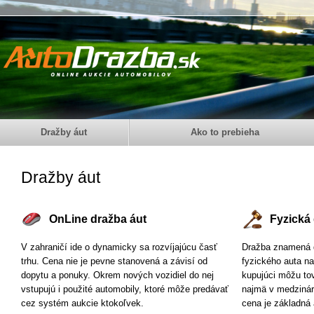
Dražby áut
Ako to prebieha
Dražby áut
OnLine dražba áut
Fyzická
V zahraničí ide o dynamicky sa rozvíjajúcu časť
Dražba znamená d
trhu. Cena nie je pevne stanovená a závisí od
fyzického auta na
dopytu a ponuky. Okrem nových vozidiel do nej
kupujúci môžu tov
vstupujú i použité automobily, ktoré môže predávať
najmä v medziná
cez systém aukcie ktokoľvek.
cena je základná